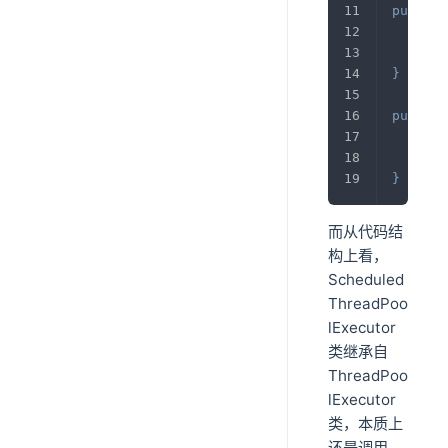
public
sup
}
public
sup
}
而从代码结
构上看，
Scheduled
ThreadPoo
lExecutor
类继承自
ThreadPoo
lExecutor
类，本质上
还是调用