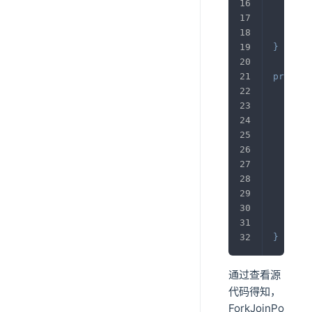
che
}
private
thi
thi
thi
thi
lon
thi
}
通过查看源
代码得知，
ForkJoinPo