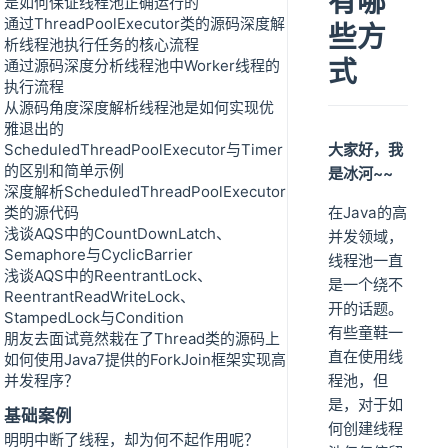
有哪
是如何保证线程池正确运行的
通过ThreadPoolExecutor类的源码深度解
些方
析线程池执行任务的核心流程
式
通过源码深度分析线程池中Worker线程的
执行流程
从源码角度深度解析线程池是如何实现优
雅退出的
ScheduledThreadPoolExecutor与Timer
大家好，我
的区别和简单示例
是冰河~~
深度解析ScheduledThreadPoolExecutor
类的源代码
在Java的高
浅谈AQS中的CountDownLatch、
并发领域，
Semaphore与CyclicBarrier
线程池一直
浅谈AQS中的ReentrantLock、
是一个绕不
ReentrantReadWriteLock、
开的话题。
StampedLock与Condition
有些童鞋一
朋友去面试竟然栽在了Thread类的源码上
直在使用线
如何使用Java7提供的ForkJoin框架实现高
并发程序？
程池，但
是，对于如
基础案例
何创建线程
明明中断了线程，却为何不起作用呢？