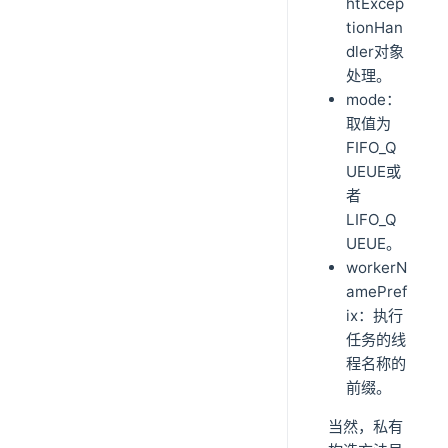
htExcep
tionHan
dler对象
处理。
mode：
取值为
FIFO_Q
UEUE或
者
LIFO_Q
UEUE。
workerN
amePref
ix：执行
任务的线
程名称的
前缀。
当然，私有