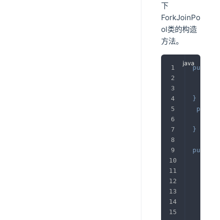
下
ForkJoinPo
ol类的构造
方法。
public
thi
}
public
thi
}
public
thi