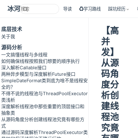
冰河技术
导读
♻学习路线
踩坑经历
【高
底层技术
关于我
并
源码分析
发】
一文搞懂线程与多线程
从源
如何确保线程按照我们想要的顺序执行
深入解析Callable接口
码角
两种异步模型与深度解析Future接口
SimpleDateFormat类到底为啥不是线程安
度分
全的？
析创
不得不说的线程池与ThreadPoolExecutor
类浅析
建线
深度解析线程池中那些重要的顶层接口和
抽象类
程池
从源码角度分析创建线程池究竟有哪些方
究竟
式
通过源码深度解析ThreadPoolExecutor类