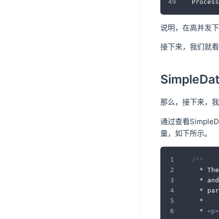
Process
说明，在高并发下使用
接下来，我们就看下
Simple
那么，接下来，我们
通过查看SimpleD
量，如下所示。
/**
  * The
  * an
  * par
  *
  * 
<
p
>