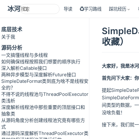
冰河技术
导读
♻学习路线
踩坑经历
Simpl
底层技术
关于我
收藏）
源码分析
一文搞懂线程与多线程
如何确保线程按照我们想要的顺序执行
大家好，我是冰河
深入解析Callable接口
两种异步模型与深度解析Future接口
首先问下大家：你使
SimpleDateFormat类到底为啥不是线程安
全的？
提起SimpleD
不得不说的线程池与ThreadPoolExecutor
SimpleDat
类浅析
间类型的数据，一
深度解析线程池中那些重要的顶层接口和
没啥负载！
抽象类
从源码角度分析创建线程池究竟有哪些方
接下来，我们就一起
式
通过源码深度解析ThreadPoolExecutor类