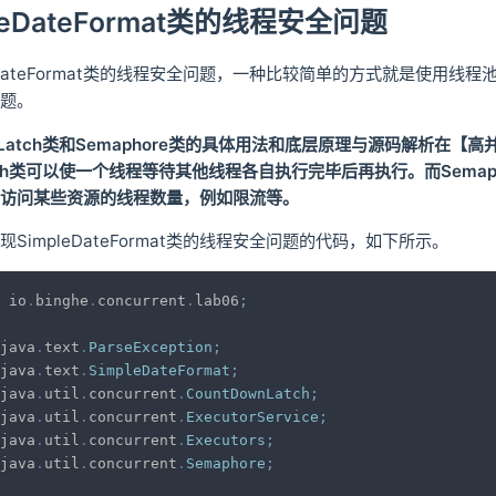
leDateFormat类的线程安全问题
DateFormat类的线程安全问题，一种比较简单的方式就是使用线程池结合J
题。
wnLatch类和Semaphore类的具体用法和底层原理与源码解析
Latch类可以使一个线程等待其他线程各自执行完毕后再执行。而Sem
访问某些资源的线程数量，例如限流等。
SimpleDateFormat类的线程安全问题的代码，如下所示。
io
.
binghe
.
concurrent
.
lab06
;
java
.
text
.
ParseException
;
java
.
text
.
SimpleDateFormat
;
java
.
util
.
concurrent
.
CountDownLatch
;
java
.
util
.
concurrent
.
ExecutorService
;
java
.
util
.
concurrent
.
Executors
;
java
.
util
.
concurrent
.
Semaphore
;