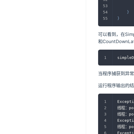
}
}
可以看到，在Sim
和CountDow
simpleD
当程序捕获到异常
运行程序输出的结
Excepti
线程：po
线程：po
Excepti
线程：po
Excepti