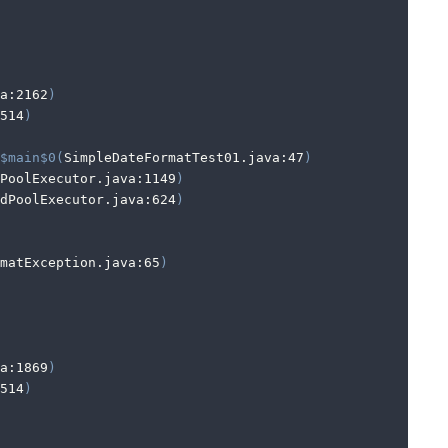
a:2162
)
514
)
$main
$0
(
SimpleDateFormatTest01.java:47
)
PoolExecutor.java:1149
)
dPoolExecutor.java:624
)
matException.java:65
)
a:1869
)
514
)