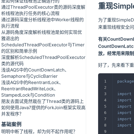
是如何保证线程池正确运行的
重现Simp
通过ThreadPoolExecutor类的源码深度解
析线程池执行任务的核心流程
通过源码深度分析线程池中Worker线程的
为了重现Simple
执行流程
来重现线程安全问
从源码角度深度解析线程池是如何实现优
雅退出的
有关CountDo
ScheduledThreadPoolExecutor与Timer
CountDown
的区别和简单示例
放，经常用来限制
深度解析ScheduledThreadPoolExecutor
类的源代码
好了，先来看下重现
浅谈AQS中的CountDownLatch、
Semaphore与CyclicBarrier
package
浅谈AQS中的ReentrantLock、
ReentrantReadWriteLock、
import
StampedLock与Condition
import
朋友去面试竟然栽在了Thread类的源码上
import
如何使用Java7提供的ForkJoin框架实现高
import
并发程序？
import
基础案例
import
明明中断了线程，却为何不起作用呢？