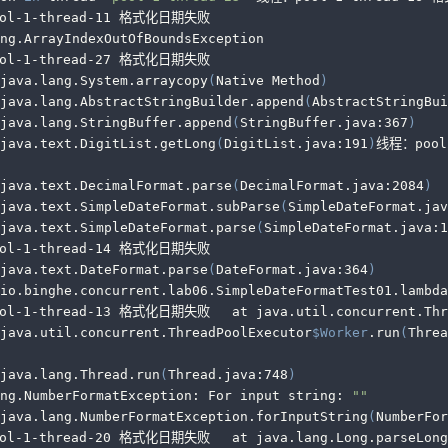
ol-1-thread-11 格式化日期失败
ng.ArrayIndexOutOfBoundsException
ol-1-thread-27 格式化日期失败
 java.lang.System.arraycopy
(
Native Method
)
 java.lang.AbstractStringBuilder.append
(
AbstractStringBui
 java.lang.StringBuffer.append
(
StringBuffer.java:367
)
 java.text.DigitList.getLong
(
DigitList.java:191
)
线程：pool
 java.text.DecimalFormat.parse
(
DecimalFormat.java:2084
)
 java.text.SimpleDateFormat.subParse
(
SimpleDateFormat.jav
 java.text.SimpleDateFormat.parse
(
SimpleDateFormat.java:1
ol-1-thread-14 格式化日期失败
 java.text.DateFormat.parse
(
DateFormat.java:364
)
 io.binghe.concurrent.lab06.SimpleDateFormatTest01.lambda
线程：pool-1-thread-13 格式化日期失败	at java.util.
 java.util.concurrent.ThreadPoolExecutor
$Worker
.run
(
Threa
 java.lang.Thread.run
(
Thread.java:748
)
ng.NumberFormatException: For input string: 
""
 java.lang.NumberFormatException.forInputString
(
NumberFor
线程：pool-1-thread-20 格式化日期失败	at java.lang.Long.parseLong