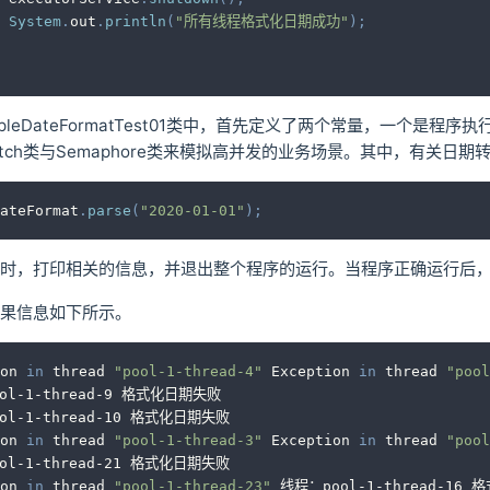
System
.
out
.
println
(
"所有线程格式化日期成功"
)
;
pleDateFormatTest01类中，首先定义了两个常量，一个
nLatch类与Semaphore类来模拟高并发的业务场景。其中，有关
ateFormat
.
parse
(
"2020-01-01"
)
;
时，打印相关的信息，并退出整个程序的运行。当程序正确运行后，
果信息如下所示。
on 
in
 thread 
"pool-1-thread-4"
 Exception 
in
 thread 
"pool
ol-1-thread-9 格式化日期失败
ol-1-thread-10 格式化日期失败
on 
in
 thread 
"pool-1-thread-3"
 Exception 
in
 thread 
"pool
ol-1-thread-21 格式化日期失败
on 
in
 thread 
"pool-1-thread-23"
 线程：pool-1-thread-16