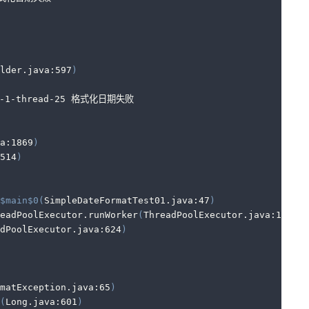
lder.java:597
)
-1-thread-25 格式化日期失败
a:1869
)
514
)
$main
$0
(
SimpleDateFormatTest01.java:47
)
concurrent.ThreadPoolExecutor.runWorker
(
ThreadPoolExecutor.java:1149
)
dPoolExecutor.java:624
)
matException.java:65
)
(
Long.java:601
)