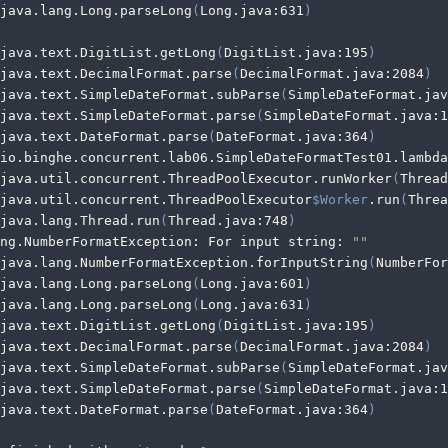
 java.lang.Long.parseLong
(
Long.java:631
)
 java.text.DigitList.getLong
(
DigitList.java:195
)
 java.text.DecimalFormat.parse
(
DecimalFormat.java:2084
)
 java.text.SimpleDateFormat.subParse
(
SimpleDateFormat.jav
 java.text.SimpleDateFormat.parse
(
SimpleDateFormat.java:1
 java.text.DateFormat.parse
(
DateFormat.java:364
)
 io.binghe.concurrent.lab06.SimpleDateFormatTest01.lambda
 java.util.concurrent.ThreadPoolExecutor.runWorker
(
Thread
 java.util.concurrent.ThreadPoolExecutor
$Worker
.run
(
Threa
 java.lang.Thread.run
(
Thread.java:748
)
ng.NumberFormatException: For input string: 
""
 java.lang.NumberFormatException.forInputString
(
NumberFor
 java.lang.Long.parseLong
(
Long.java:601
)
 java.lang.Long.parseLong
(
Long.java:631
)
 java.text.DigitList.getLong
(
DigitList.java:195
)
 java.text.DecimalFormat.parse
(
DecimalFormat.java:2084
)
 java.text.SimpleDateFormat.subParse
(
SimpleDateFormat.jav
 java.text.SimpleDateFormat.parse
(
SimpleDateFormat.java:1
 java.text.DateFormat.parse
(
DateFormat.java:364
)