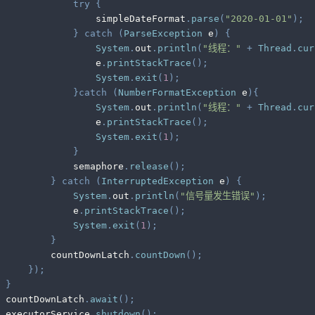
try
{
                 simpleDateFormat
.
parse
(
"2020-01-01"
)
;
}
catch
(
ParseException
 e
)
{
System
.
out
.
println
(
"线程："
+
Thread
.
cur
                 e
.
printStackTrace
(
)
;
System
.
exit
(
1
)
;
}
catch
(
NumberFormatException
 e
)
{
System
.
out
.
println
(
"线程："
+
Thread
.
cur
                 e
.
printStackTrace
(
)
;
System
.
exit
(
1
)
;
}
             semaphore
.
release
(
)
;
}
catch
(
InterruptedException
 e
)
{
System
.
out
.
println
(
"信号量发生错误"
)
;
             e
.
printStackTrace
(
)
;
System
.
exit
(
1
)
;
}
         countDownLatch
.
countDown
(
)
;
}
)
;
}
 countDownLatch
.
await
(
)
;
 executorService
.
shutdown
(
)
;