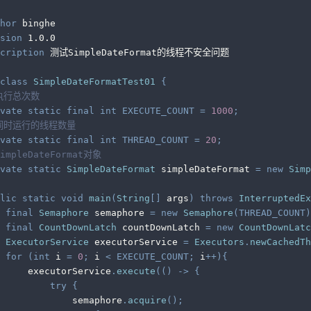
hor
 binghe
sion
 1.0.0
cription
 测试SimpleDateFormat的线程不安全问题
class
SimpleDateFormatTest01
{
执行总次数
vate
static
final
int
EXECUTE_COUNT
=
1000
;
/同时运行的线程数量
vate
static
final
int
THREAD_COUNT
=
20
;
SimpleDateFormat对象
vate
static
SimpleDateFormat
 simpleDateFormat 
=
new
Simp
lic
static
void
main
(
String
[
]
 args
)
throws
InterruptedEx
final
Semaphore
 semaphore 
=
new
Semaphore
(
THREAD_COUNT
)
final
CountDownLatch
 countDownLatch 
=
new
CountDownLatc
ExecutorService
 executorService 
=
Executors
.
newCachedTh
for
(
int
 i 
=
0
;
 i 
<
EXECUTE_COUNT
;
 i
++
)
{
     executorService
.
execute
(
(
)
->
{
try
{
             semaphore
.
acquire
(
)
;