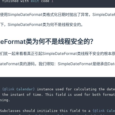
 finished with 
exit
 code 
1
SimpleDateFormat类格式化日期时抛出了异常，SimpleDat
，SimpleDateFormat类为何不是线程安全的。
DateFormat类为何不是线程安全的？
就一起来看看真正引起SimpleDateFormat类线程不安全的根本
ateFormat类的源码，我们得知：SimpleDateFormat是继承自Dat
 
{
@link
Calendar
}
 instance used for calculating the date
d the instant of time. This field is used for both format
sing.
Subclasses should initialize this field to a 
{
@link
Cale