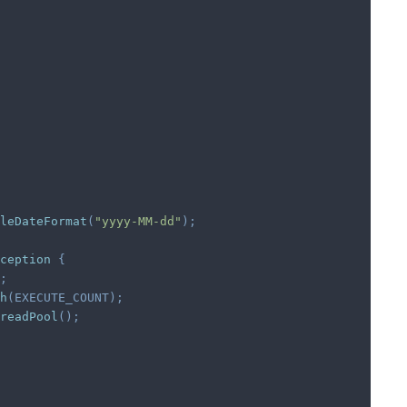
leDateFormat
(
"yyyy-MM-dd"
)
;
ception
{
;
h
(
EXECUTE_COUNT
)
;
readPool
(
)
;