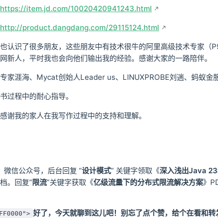
https://item.jd.com/10020420941243.html
http://product.dangdang.com/29115124.html
也认识了很多朋友，这些朋友中有技术很牛的阿里高级技术专家（P
网新人，平时我也会向他们输出我的经验。感谢大家的一路陪伴。
家涯海、Mycat创始人Leader us、LINUXPROBE刘遄、
书过程中的耐心指导。
感谢我的家人在我写作过程中的支持和理解。
」微信公众号，后台回复 “
设计模式
” 关键字领取《
深入浅出Java 
文档。回复“
限流
”关键字获取《
亿级流量下的分布式限流解决方案
》P
好了，今天就聊到这儿吧！别忘了点个赞，给个在看和转
FF0000">