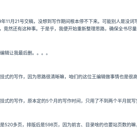
19年11月21号交稿，没想到写作期间根本停不下来。可能别人是没
页，竟然还有这种事。于是乎，我便开始重新整理思路，确保全书尽量
编辑让我最后删。。。。
挂式的写作，因为思路很清晰嘛，咱们的这位王编辑做事情也是很
挂式的写作，原本定的5个月的写作时间，只用了不到两个半月就写
是520多页，排版后是598页，因为前言、目录啥的也要站页数的