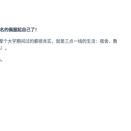
莫名的佩服起自己了！
整个大学期间过的都很充实，就是三点一线的生活：宿舍、教
码）。
书。