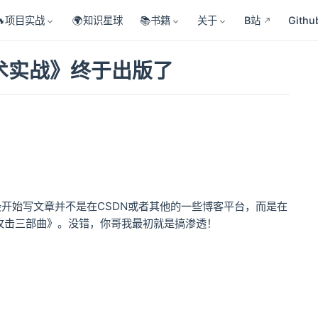
🔥项目实战
🌍知识星球
📚书籍
关于
B站
Githu
术实战》终于出版了
开始写文章并不是在CSDN或者其他的一些博客平台，而是在
入攻击三部曲》。没错，你哥我最初就是搞渗透！