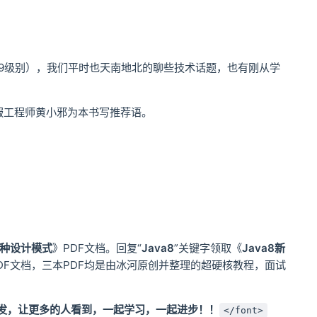
9级别），我们平时也天南地北的聊些技术话题，也有刚从学
蚂蚁金服工程师黄小邪为本书写推荐语。
23种设计模式
》PDF文档。回复“
Java8
”关键字领取《
Java8新
DF文档，三本PDF均是由冰河原创并整理的超硬核教程，面试
发，让更多的人看到，一起学习，一起进步！！
</font>