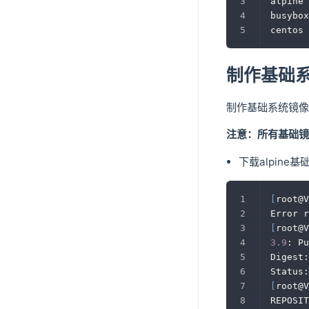
alpine 
busybox
centos 
制作基础
制作基础系统镜像alp
注意：所有基础镜像
下载alpine基
[
root@V
Error r
[
root@V
3.9
: Pu
Digest:
Status:
[
root@V
REPOSIT