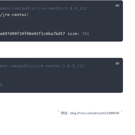
nmsn.com/public/jre-centos:1.8.0_212
/jre-centos
]
a697d99f39f08e92f1c6ba7bd57 size: 
741
msn.com/public/jre-centos:1.8.0_212
)
`
`
`转自：blog.51cto.com/jerrymin/2399018`