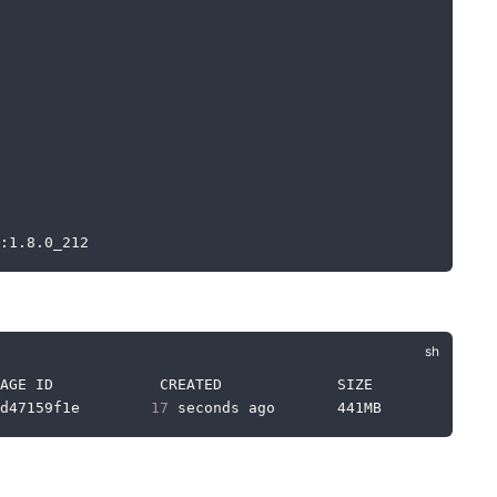
:1.8.0_212
AGE ID            CREATED             SIZE
d47159f1e        
17
 seconds ago       441MB