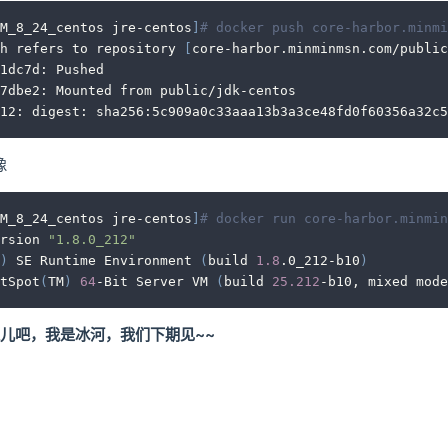
M_8_24_centos jre-centos
]
# docker push core-harbor.minmi
h refers to repository 
[
core-harbor.minminmsn.com/public
1dc7d: Pushed 
7dbe2: Mounted from public/jdk-centos 
12: digest: sha256:5c909a0c33aaa13b3a3ce48fd0f60356a32c5
像
M_8_24_centos jre-centos
]
# docker run core-harbor.minmin
rsion 
"1.8.0_212"
)
 SE Runtime Environment 
(
build 
1.8
.0_212-b10
)
tSpot
(
TM
)
64
-Bit Server VM 
(
build 
25.212
-b10, mixed mode
儿吧，我是冰河，我们下期见~~