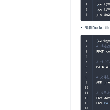
[
work@V
[
work@V
jre-8u2
编辑Dockerfil
[
work@V
# 基础
FROM co
# 维护
MAINTAI
# 文件
ADD jre
# 设置
ENV JAV
ENV 
PAT