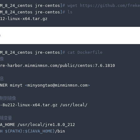
M_8_24_centos jre-centos
]
# wget https://github.com/freke
M_8_24_centos jre-centos
]
# ls
12-linux-x64.tar.gz
e
M_8_24_centos jre-centos
]
# cat Dockerfile 
镜像
re-harbor.minminmsn.com/public/centos:7.6.1810
信息
NER minyt 
<
minyongtao@minminmsn.com
>
复制到镜像
-8u212-linux-x64.tar.gz /usr/local/
环境变量
A_HOME /usr/local/jre1.8.0_212
H
${
PATH
}
:
${JAVA_HOME}
/bin