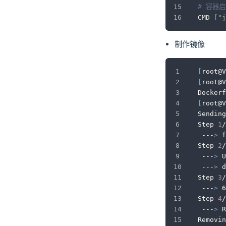
# 容器
CMD 
[
"j
制作镜像
[
root@V
[
root@V
Dockerf
[
root@V
Sending
Step 
1
/
 ---
>
 f
Step 
2
/
 ---
>
 U
 ---
>
 d
Step 
3
/
 ---
>
 6
Step 
4
/
 ---
>
 R
Removin