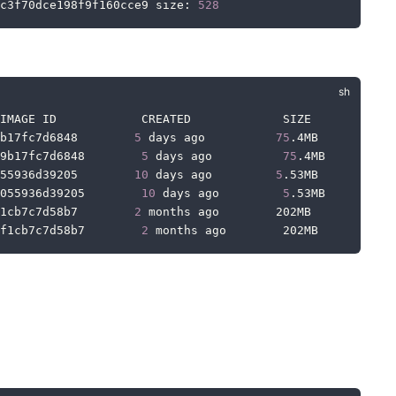
bc3f70dce198f9f160cce9 size: 
528
 IMAGE ID            CREATED             SIZE
b17fc7d6848        
5
 days ago          
75
.4MB
9b17fc7d6848        
5
 days ago          
75
.4MB
55936d39205        
10
 days ago         
5
.53MB
055936d39205        
10
 days ago         
5
.53MB
1cb7c7d58b7        
2
 months ago        202MB
f1cb7c7d58b7        
2
 months ago        202MB