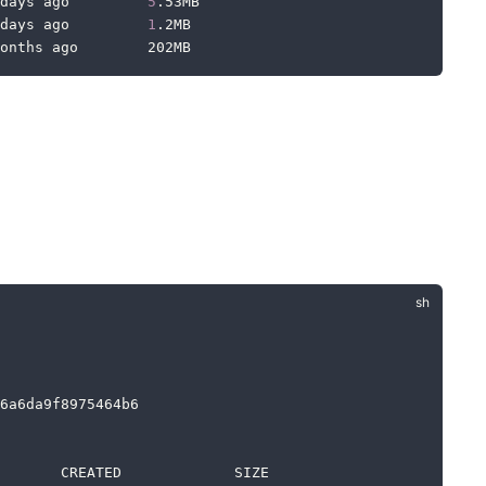
days ago         
5
.53MB
days ago         
1
.2MB
onths ago        202MB
6a6da9f8975464b6
       CREATED             SIZE