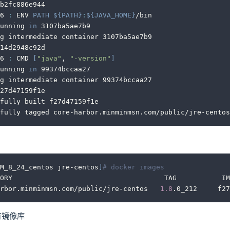
b2fc886e944
6 
:
 ENV 
PATH
${
PATH
}
:
${JAVA_HOME}
/bin
unning 
in
 3107ba5ae7b9
g intermediate container 3107ba5ae7b9
14d2948c92d
6 
:
 CMD 
[
"java"
, 
"-version"
]
unning 
in
 99374bccaa27
g intermediate container 99374bccaa27
27d47159f1e
fully built f27d47159f1e
fully tagged core-harbor.minminmsn.com/public/jre-centos
M_8_24_centos jre-centos
]
# docker images 
ORY                                     TAG           IM
rbor.minminmsn.com/public/jre-centos   
1.8
.0_212     f27
有镜像库