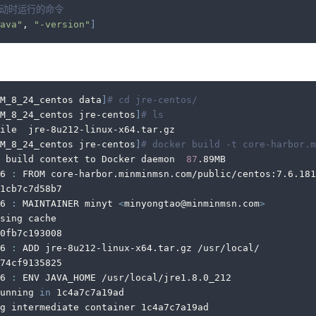
启动时运行的命令
ava"
, 
"-version"
]
M_8_24_centos data
]
# cd jre-centos/
M_8_24_centos jre-centos
]
# ls
ile  jre-8u212-linux-x64.tar.gz
M_8_24_centos jre-centos
]
# docker build -t core-harbor.m
 build context to Docker daemon  
87
.89MB
6 
:
 FROM core-harbor.minminmsn.com/public/centos:7.6.181
1cb7c7d58b7
6 
:
 MAINTAINER minyt 
<
minyongtao@minminmsn.com
>
sing cache
0fb7c193008
6 
:
 ADD jre-8u212-linux-x64.tar.gz /usr/local/
74cf9135825
6 
:
 ENV JAVA_HOME /usr/local/jre1.8.0_212
unning 
in
 1c4a7c7a19ad
g intermediate container 1c4a7c7a19ad