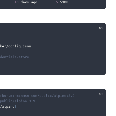
       
10
 days ago         
5
.53MB
ker/config.json.
dentials-store
rbor.minminmsn.com/public/alpine:3.9
public/alpine:3.9
/alpine
]