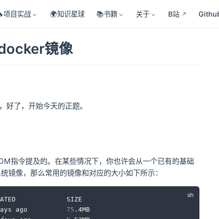
🔥项目实战
🌍知识星球
📚书籍
关于
B站
Githu
ocker镜像
镜像，好了，开始今天的正题。
e的FROM指令提及的。在某些情况下，你也许会从一个已有的基础
系统镜像，那么常用的镜像和对应的大小如下所示：
ATED             SIZE
ays ago          
75
.4MB