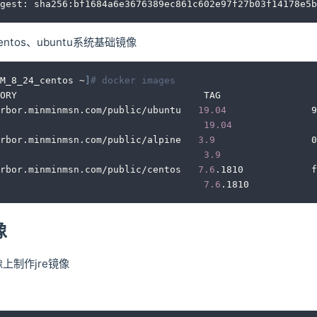
gest: sha256:bf1684a6e3676389ec861c602e97f27b03f14178e5
ntos、ubuntu系统基础镜像
M_8_24_centos ~
]
# docker images
TORY                                 TAG                
rbor.minminmsn.com/public/ubuntu   
19.04
               9
                                    
19.04
               
rbor.minminmsn.com/public/alpine   
3.9
                 0
                                    
3.9
                 
rbor.minminmsn.com/public/centos   
7.6
.1810            f
                                    
7.6
.1810            
像
像上制作jre镜像