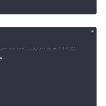
inminmsn.com/public/jre-centos:1.8.0_212 .
0