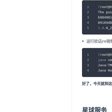
[
root@V
The pus
b904981
89169d8
1.8
.0_2
运行验证jre镜
[
root@V
java
 ve
Java
(
TM
Java Ho
好了，今天就到这
星球服务