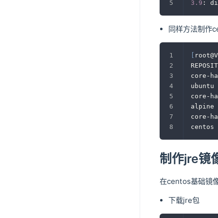
3.9
: di
同样方法制作ce
[
root@V
REPOSI
core-ha
ubuntu 
core-ha
alpine 
core-ha
centos 
制作jre镜
在centos基础镜
下载jre包