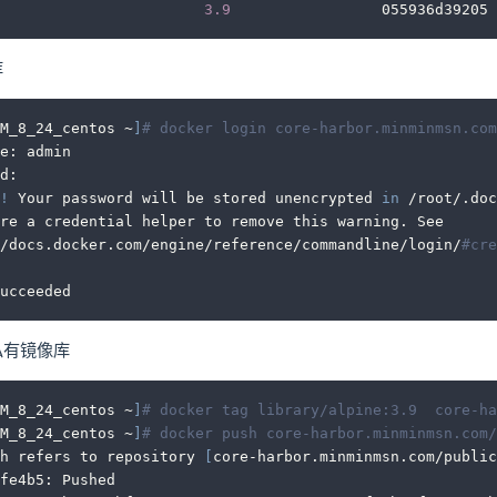
                       
3.9
                 055936d39205 
库
M_8_24_centos ~
]
# docker login core-harbor.minminmsn.com
e: admin
d: 
!
 Your password will be stored unencrypted 
in
 /root/.doc
re a credential helper to remove this warning. See
/docs.docker.com/engine/reference/commandline/login/
#cre
ucceeded
私有镜像库
M_8_24_centos ~
]
# docker tag library/alpine:3.9  core-ha
M_8_24_centos ~
]
# docker push core-harbor.minminmsn.com/
h refers to repository 
[
core-harbor.minminmsn.com/public
fe4b5: Pushed 