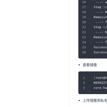
 ---
>
 a
Step 
5
/
 ---
>
 R
Removin
 ---
>
 f
Step 
6
/
 ---
>
 R
Removin
 ---
>
 f
Success
Success
查看镜像
[
root@V
REPOSIT
core-ha
上传镜像到私