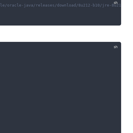
le/oracle-java/releases/download/8u212-b10/jre-8u212-lin