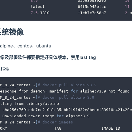
             
3.9
                 055936d39205        
10
 
             latest              64f5d945efcc        
11
 
             
7.6
.1810            f1cb7c7d58b7        
2
 m
系统镜像
ine、centos、ubuntu
及部署软件都要指定好具体版本，禁用last tag
础镜像
M_8_24_centos ~
]
# docker pull alpine:v3.9
esponse from daemon: manifest 
for
 alpine:v3.9 not found
M_8_24_centos ~
]
# docker pull alpine:3.9
lling from library/alpine
 sha256:769fddc7cc2f0a1c35abb2f91432e8beecf83916c421420e
 Downloaded newer image 
for
 alpine:3.9
M_8_24_centos ~
]
# docker images
ORY                    TAG                 IMAGE ID     