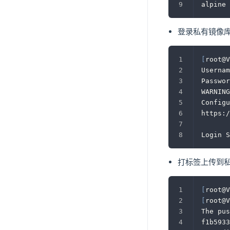
alpine 
登录私有镜像
[
root@V
Usernam
Passwor
WARNING
Configu
https:/
Login S
打标签上传到
[
root@V
[
root@V
The pus
f1b5933