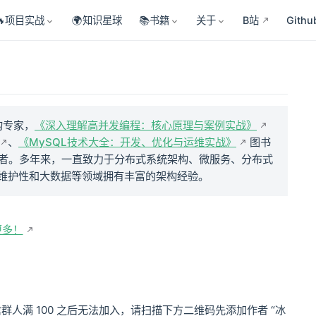
🔥项目实战
🌍知识星球
📚书籍
关于
B站
Githu
构专家，
《深入理解高并发编程：核心原理与案例实战》
、
《MySQL技术大全：开发、优化与运维实战》
图书
ta作者。多年来，一直致力于分布式系统架构、微服务、分布式
维护性和大数据等领域拥有丰富的架构经验。
更多！
满 100 之后无法加入，请扫描下方二维码先添加作者 “冰