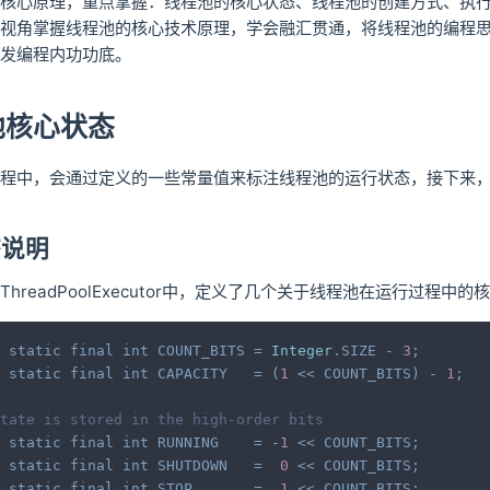
核心原理，重点掌握：线程池的核心状态、线程池的创建方式、执
视角掌握线程池的核心技术原理，学会融汇贯通，将线程池的编程
发编程内功功底。
池核心状态
程中，会通过定义的一些常量值来标注线程池的运行状态，接下来
态说明
hreadPoolExecutor中，定义了几个关于线程池在运行过程中
static
final
int
COUNT_BITS
=
Integer
.
SIZE
-
3
;
static
final
int
CAPACITY
=
(
1
<<
COUNT_BITS
)
-
1
;
tate is stored in the high-order bits
static
final
int
RUNNING
=
-
1
<<
COUNT_BITS
;
static
final
int
SHUTDOWN
=
0
<<
COUNT_BITS
;
static
final
int
STOP
=
1
<<
COUNT_BITS
;