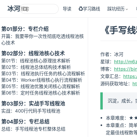
冰河技术
导读
♻学习路线
踩坑经历
《手写线
第01部分：专栏介绍
开篇：我要带你一次性彻底吃透线程池核
心技术
第02部分：线程池核心技术
作者：冰河
第01节：线程池核心原理技术解析
星球：
http://m6
第02节：线程池总体结构技术解析
博客：
https://bi
第03节：线程池执行任务的核心流程解析
文章汇总：
https:
第04节：Worker线程核心执行流程解析
源码获取地址：
h
第05节：线程池优雅关闭核心流程解析
第06节：定时任务线程池核心技术解析
沉淀，成长，
第03部分：实战手写线程池
实战：400行代码手写线程池
本章难度：★
第04部分：专栏总结
本章重点：简
总结：手写线程池专栏整体总结
定最佳线程数