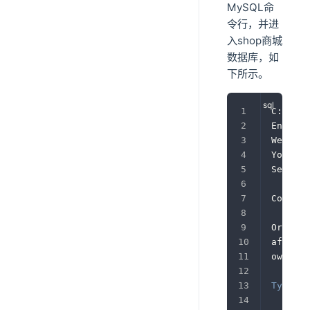
MySQL命
令行，并进
入shop商城
数据库，如
下所示。
C:\User
Enter p
Welcome
Your My
Server 
Copyrig
Oracle 
affilia
owners
.
Type
'h