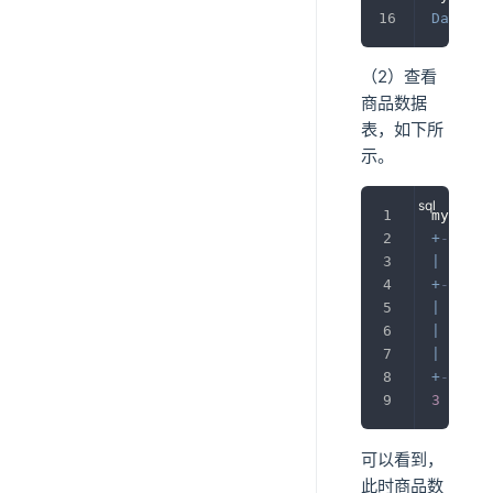
Databas
（2）查看
商品数据
表，如下所
示。
mysql
>
+
------
|
 id   
+
------
|
1001
|
1002
|
1003
+
------
3
rows
可以看到，
此时商品数