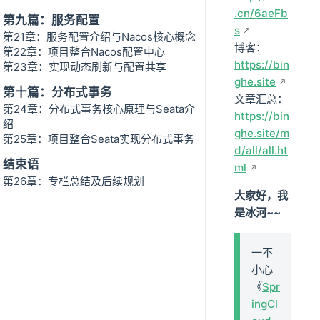
.cn/6aeFb
第九篇：服务配置
s
第21章：服务配置介绍与Nacos核心概念
博客：
第22章：项目整合Nacos配置中心
https://bin
第23章：实现动态刷新与配置共享
ghe.site
第十篇：分布式事务
文章汇总：
第24章：分布式事务核心原理与Seata介
https://bin
绍
ghe.site/m
第25章：项目整合Seata实现分布式事务
d/all/all.ht
结束语
ml
第26章：专栏总结及后续规划
大家好，我
是冰河~~
一不
小心
《
Spr
ingCl