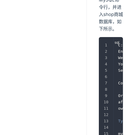
令行，并进
入shop商城
数据库，如
下所示。
C:\User
Enter p
Welcome
Your My
Server 
Copyrig
Oracle 
affilia
owners
.
Type
'h
mysql
>