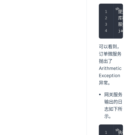
提交订单
库存扣减
服务器抛
java.la
可以看到，
订单微服务
抛出了
Arithmetic
Exception
异常。
网关服务
输出的日
志如下所
示。
执行前置