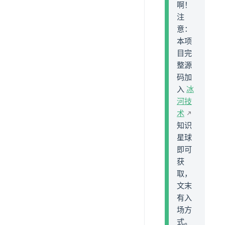
啊！
注
意：
本项
目完
整源
码加
入
冰
河技
术
知识
星球
即可
获
取，
文末
有入
场方
式。