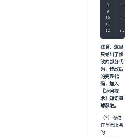
log
.
inf
int
 i
=
rocketM
注意：这里
只给出了修
改的部分代
码，修改后
的完整代
码，加入
【冰河技
术】知识星
球获取。
（2）修改
订单微服务
的