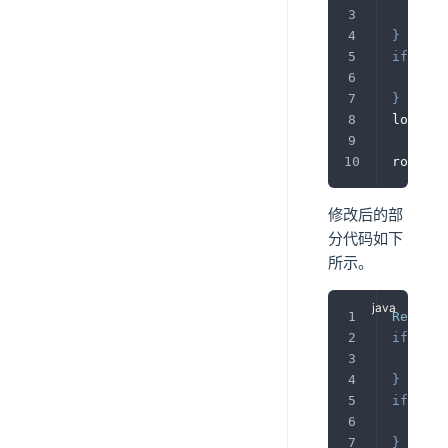
thr
}
if
(
res
thr
}
log
.
inf
rocketM
修改后的部
分代码如下
所示。
Result
<
if
(
res
thr
}
if
(
res
thr
}