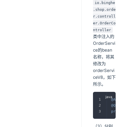
io.binghe
.shop.orde
r.controll
er.OrderCo
ntroller
类中注入的
OrderServi
ce的bean
名称，将其
修改为
orderServi
ceV8，如下
所示。
@Autowi
@Qualif
private
（3）分别