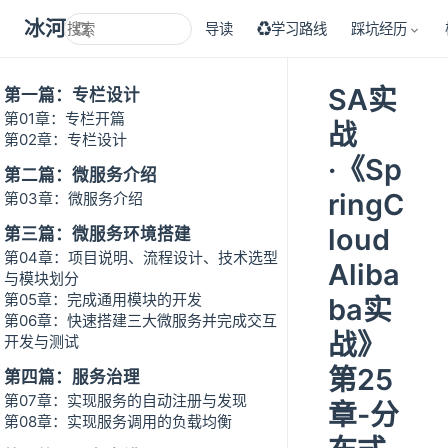
冰河技术
导读
♻学习路线
踩坑经历
SA实
第一篇：专栏设计
第01章：专栏开篇
战
第02章：专栏设计
·《Sp
第二篇：微服务介绍
ringC
第03章：微服务介绍
loud
第三篇：微服务环境搭建
第04章：项目说明、流程设计、技术选型
Aliba
与模块划分
第05章：完成通用模块的开发
ba实
第06章：快速搭建三大微服务并完成交互
战》
开发与测试
第25
第四篇：服务治理
第07章：实现服务的自动注册与发现
章-分
第08章：实现服务调用的负载均衡