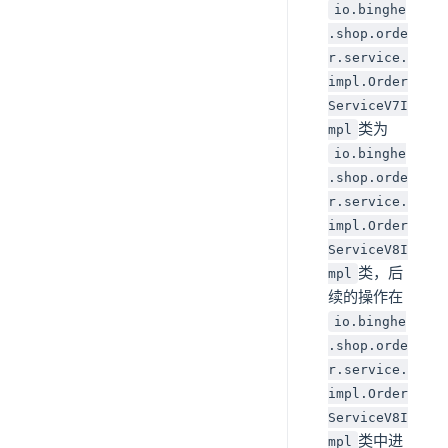
io.binghe
.shop.orde
r.service.
impl.Order
ServiceV7I
类为
mpl
io.binghe
.shop.orde
r.service.
impl.Order
ServiceV8I
类，后
mpl
续的操作在
io.binghe
.shop.orde
r.service.
impl.Order
ServiceV8I
类中进
mpl