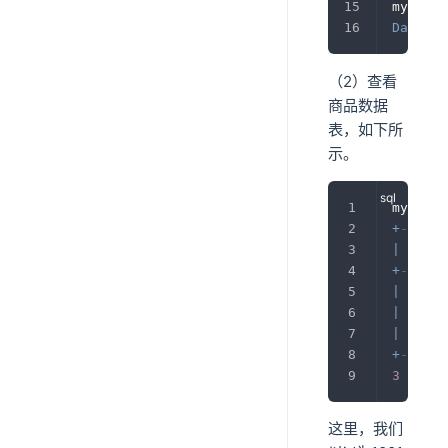
mysql
>
Databas
（2）查看
商品数据
表，如下所
示。
mysql
>
+
------
|
 id   
+
------
|
1001
|
1002
|
1003
+
------
3
rows
这里，我们