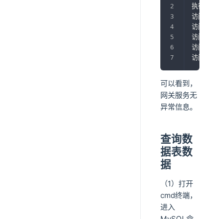
执行后置
访问接口主
访问接口
访问接口UR
访问接口U
访问接口时
可以看到，
网关服务无
异常信息。
查询数
据表数
据
（1）打开
cmd终端，
进入
MySQL命