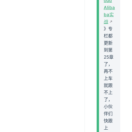
oud
Aliba
ba实
战
》专
栏都
更新
到第
25章
了，
再不
上车
就跟
不上
了，
小伙
伴们
快跟
上