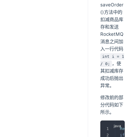
saveOrder
()方法中的
扣减商品库
存和发送
RocketMQ
消息之间加
入一行代码
int i = 1
，使
/ 0;
其扣减库存
成功后抛出
异常。
修改前的部
分代码如下
所示。
Result
<
if
(
res